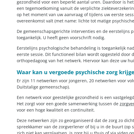
gezondheid voor een beperkt aantal uren. Daardoor is het
een tegemoetkoming vanuit de verplichte ziekteverzekeri
op het moment van uw aanvraag of tijdens uw eerste sess
overeenkomst valt (met name: lichte tot matige psychisch
De gemeenschapsgerichte interventies en de eerstelijns p
toegankelijk. U heeft geen voorschrift nodig.
Eerstelijns psychologische behandeling is toegankelijk na
eerste sessie. Dit functioneel bilan wordt opgesteld door
orthopedagoog van het netwerk. Hiervoor kan deze uw hui
Waar kan u vergoede psychische zorg krijg
Er zijn 11 netwerken voor jongeren, 20 netwerken voor v
Duitstalige gemeenschap).
Een netwerk voor geestelijke gezondheid is een vastgeleg
Het zorgt voor een goede samenwerking tussen de
zorgve
voor een hoge kwaliteit en continuïteit.
Deze netwerken zijn zo georganiseerd dat de zorg zo dicht 
spreekkamer van de zorgverlener of bij u in de buurt (op sc
zich niet kan verplaatsen, is zorg bij u thuis of via video o