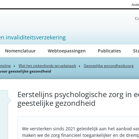
Ande
Co
en invaliditeitsverzekering
Nomenclatuur
Webtoepassingen
Publicaties
St
etaling
Wat het ziekenfonds terugbetaalt
Geestelijke gezondheidszorg
 voor geestelijke gezondheid
Eerstelijns psychologische zorg in 
geestelijke gezondheid
We versterken sinds 2021 geleidelijk aan het aanbod van
maken we de zorg financieel toegankelijker en de drempe