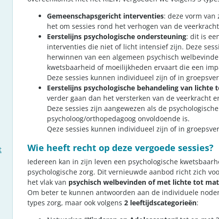
Gemeenschapsgericht interventies
: deze vorm van 
het om sessies rond het verhogen van de veerkracht 
Eerstelijns psychologische ondersteuning
: dit is e
interventies die niet of licht intensief zijn. Deze s
herwinnen van een algemeen psychisch welbevinden
kwetsbaarheid of moeilijkheden ervaart die een im
Deze sessies kunnen individueel zijn of in groepsve
Eerstelijns psychologische behandeling van lichte
verder gaan dan het versterken van de veerkracht e
Deze sessies zijn aangewezen als de psychologisch
psycholoog/orthopedagoog onvoldoende is.
Qeze sessies kunnen individueel zijn of in groepsve
Wie heeft recht op deze vergoede sessies?
t
Iedereen kan in zijn leven een psychologische kwetsbaarhe
psychologische zorg. Dit vernieuwde aanbod richt zich v
het vlak van
psychisch welbevinden of met lichte tot ma
Om beter te kunnen antwoorden aan de individuele noden,
types zorg, maar ook volgens
2 leeftijdscategorieën
: