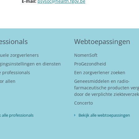
E-mail:
psysoc@health.fgov.be
essionals
Webtoepassingen
duele zorgverleners
NomenSoft
gingsinstellingen en diensten
ProGezondheid
 professionals
Een zorgverlener zoeken
or allen
Geneesmiddelen en radio-
farmaceutische producten ver
door de verplichte ziekteverze
Concerto
k alle professionals
Bekijk alle webtoepassingen