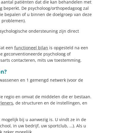
 aantal patiënten dat die kan behandelen met
ng beperkt. De psycholoog/orthopedagoog zal
ie bepalen of u binnen de doelgroep van deze
e problemen).
sychologische ondersteuning zijn direct
dat een
functioneel bilan
is opgesteld na een
 de geconventioneerde psycholoog of
sarts contacteren, mits uw toestemming.
en?
olwassenen en 1 gemengd netwerk (voor de
de regio en omvat de middelen die er bestaan.
rleners
, de structuren en de instellingen, en
mogelijk bij u aanwezig is. U vindt ze in de
hool, in uw bedrijf, uw sportclub, …). Als u
ok zeker mogelijk.