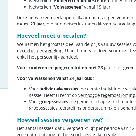
Netwerken “
Kinderen en Adolescenten
” tot en met 
Netwerken “
Volwassenen
” vanaf 15 jaar
Deze netwerken overlappen elkaar om te zorgen voor een
t.e.m. 23 jaar
, die hun netwerk kunnen kiezen naargelang
h
Hoeveel moet u betalen?
We nemen het grootste deel van de prijs van uw sessies vo
derdebetalersregeling
. U hoeft niets te doen voor deze t
enkel het persoonlijk aandeel.
Voor kinderen en jongeren tot en met 23
jaar is er
geen
p
Voor volwassenen vanaf 24 jaar oud
:
Voor
individuele sessies
: de eerste individuele sessi
sessie. Heeft u recht op
verhoogde tegemoetkoming
Voor
groepssessies
: de gemeenschapsgerichte interv
groepssessies (eerstelijns ondersteuning en behandel
Hoeveel sessies vergoeden we?
Het aantal sessies dat u vergoed krijgt per periode van 12
zorg dat u ontvangt of het soort sessie dat u volgt: