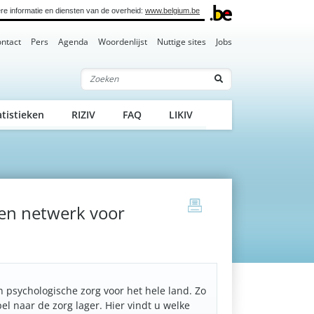
re informatie en diensten van de overheid:
www.belgium.be
ntact
Pers
Agenda
Woordenlijst
Nuttige sites
Jobs
Zoeken
atistieken
RIZIV
FAQ
LIKIV
print
een netwerk voor
 psychologische zorg voor het hele land. Zo
l naar de zorg lager. Hier vindt u welke