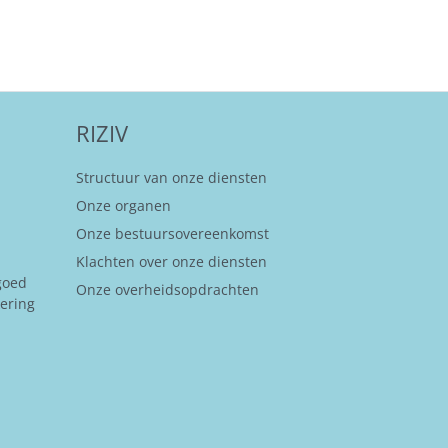
RIZIV
Structuur van onze diensten
Onze organen
Onze bestuursovereenkomst
Klachten over onze diensten
goed
Onze overheidsopdrachten
kering