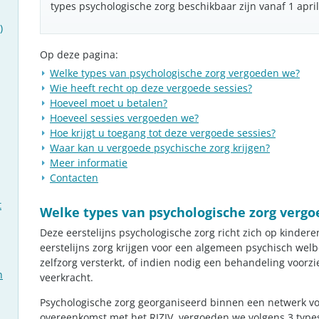
types psychologische zorg beschikbaar zijn vanaf 1 april
)
Op deze pagina:
Welke types van psychologische zorg vergoeden we?
Wie heeft recht op deze vergoede sessies?
Hoeveel moet u betalen?
Hoeveel sessies vergoeden we?
Hoe krijgt u toegang tot deze vergoede sessies?
Waar kan u vergoede psychische zorg krijgen?
Meer informatie
Contacten
t
Welke types van psychologische zorg verg
Deze eerstelijns psychologische zorg richt zich op kinder
eerstelijns zorg krijgen voor een algemeen psychisch welb
zelfzorg versterkt, of indien nodig een behandeling voorzi
n
veerkracht.
Psychologische zorg georganiseerd binnen een netwerk vo
overeenkomst met het RIZIV, vergoeden we volgens 3 type