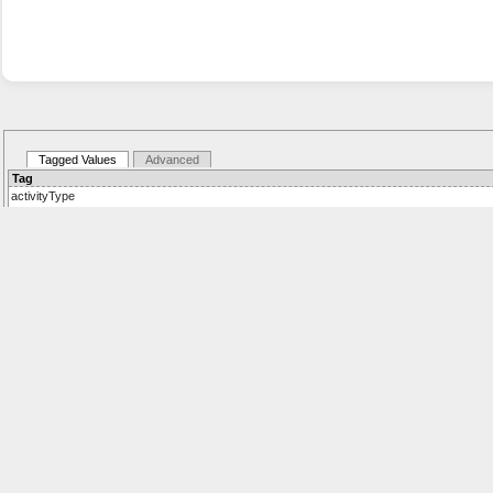
Tagged Values
Advanced
Tag
activityType
Details:
Values: Task,Sub-Process
Default: Task
adHoc
Details:
Values: true,false
Default: false
adHocOrdering