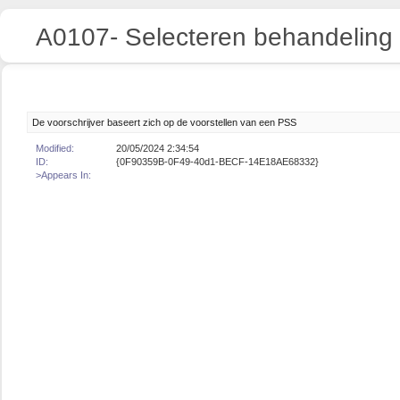
A0107- Selecteren behandeling
De voorschrijver baseert zich op de voorstellen van een PSS
Modified:
20/05/2024 2:34:54
ID:
{0F90359B-0F49-40d1-BECF-14E18AE68332}
>Appears In: