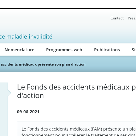
Contact
Pres
ce maladie-invalidité
Nomenclature
Programmes web
Publications
St
 accidents médicaux présente son plan d'action
Le Fonds des accidents médicaux p
d'action
09-06-2021
Le Fonds des accidents médicaux (FAM) présente un pla
fonctionnement pour accélérer le traitement de ses dos