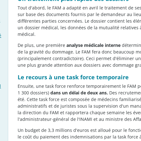
Tout d'abord, le FAM a adapté en avril le traitement de se
sur base des documents fournis par le demandeur au lie
e
différentes parties concernées. Le dossier contient les é
un dossier médical, les données de la mutualité relatives à
médical.
é
De plus, une première
analyse médicale interne
détermine
de la gravité du dommage. Le FAM fera donc beaucoup moi
(principalement contradictoire). Ceci permet d'éliminer un
une plus grande attention aux dossiers avec dommage gr
Le recours à une task force temporaire
l
Ensuite, une task force renforce temporairement le FAM p
1 300 dossiers)
dans un délai de deux ans.
Des recrutemen
été. Cette task force est composée de médecins familiaris
administratifs et de juristes sous la supervision d'un man
la direction du FAM et rapportera chaque semaine les éve
l'administrateur-général de l'INAMI et au ministre des Affa
Un budget de 3,3 millions d'euros est alloué pour le fonc
le coût du paiement des indemnisations par la task force à