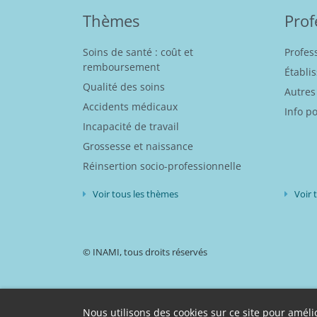
Thèmes
Prof
Soins de santé : coût et
Profes
remboursement
Établi
Qualité des soins
Autres
Accidents médicaux
Info p
Incapacité de travail
Grossesse et naissance
Réinsertion socio-professionnelle
Voir tous les thèmes
Voir 
© INAMI, tous droits réservés
Disclaimer
Déclaration d’accessibilité
Protection 
Nous utilisons des cookies sur ce site pour amélio