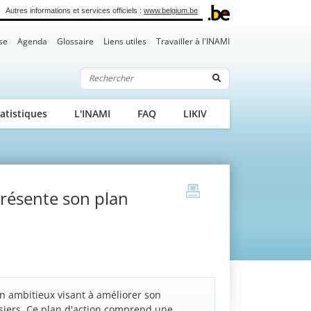
Autres informations et services officiels :
www.belgium.be
se
Agenda
Glossaire
Liens utiles
Travailler à l'INAMI
Rechercher
atistiques
L'INAMI
FAQ
LIKIV
print
résente son plan
n ambitieux visant à améliorer son
siers. Ce plan d'action comprend une