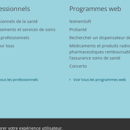
essionnels
Programmes web
sionnels de la santé
NomenSoft
ssements et services de soins
ProSanté
 professionnels
Rechercher un dispensateur de
our tous
Médicaments et produits radio
pharmaceutiques remboursabl
l’assurance soins de santé
Concerto
tous les professionnels
Voir tous les programmes web
de vos données à caractère personnel
rer votre expérience utilisateur.