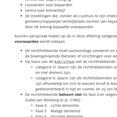
rustoorden voor bejaarden
centra voor kortverblijf
de Instellingen die, zonder als rusthuis te zijn erken
gemeenschappelijke verblijfplaats vormen van bej
door de Koning bepaalde voorwaarden
kunnen aanspraak maken op de in deze afdeling vastgest
voorwaarden
wordt voldaan:
De rechthebbende moet autosondage uitvoeren en 
de bovengenoemde diensten of inrichtingen voor e
Op basis van de
Katz-schaal
valt de rechthebbende
categorie O: daarin zijn de rechthebbenden on
en niet dement zijn;
categorie A: daarin zijn de rechthebbenden onde
zijn afhankelijk om zich te wassen en/of te kled
gedesoriënteerd in tijd en ruimte, én zij zijn f
De rechthebbende
behoort niet
tot fase 4 en volge
Scale) van Reisberg et al. (1982)
Fase 4 Lichte dementie
Fase 5 Matige dementie
Fase 6 Ernstige dementie