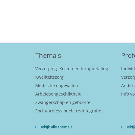
Thema's
Prof
Verzorging: Kosten en terugbetaling
Indivi
Kwaliteitszorg
Verzor
Medische ongevallen
Andere
Arbeidsongeschiktheid
Info vo
Zwangerschap en geboorte
Socio-professionele re-integratie
Bekijk alle thema's
Bekij