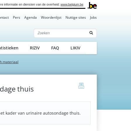
re informatie en diensten van de overheid:
www.belgium.be
ntact
Pers
Agenda
Woordenlijst
Nuttige sites
Jobs
Zoeken
atistieken
RIZIV
FAQ
LIKIV
h materiaal
print
dage thuis
het kader van urinaire autosondage thuis.