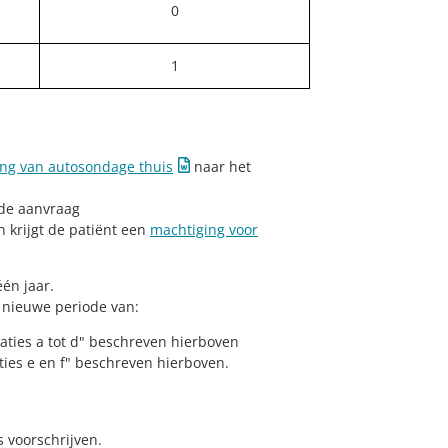
​0
1​
ing van autosondage thuis
naar het
 de aanvraag
n krijgt de patiënt een
machtiging voor
én jaar.
 nieuwe periode van:
aties a tot d" beschreven hierboven
ies e en f" beschreven hierboven.
 voorschrijven.