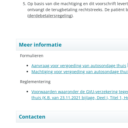
Op basis van die machtiging en dit voorschrift lever
ontvangt de terugbetaling rechtstreeks. De patiënt b
(
derdebetalersregeling
).
Meer informatie
Formulieren
Aanvraag voor vergoeding van autosondage thuis
Machtiging voor vergoeding van autosondage thui
Reglementering
Voorwaarden waaronder de GVU-verzekering tege
thuis (K.B. van 23.11.2021 bijlage, Deel I, Titel 1, H
Contacten