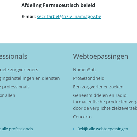
Afdeling Farmaceutisch beleid
E-mail:
secr-farbel@riziv-inami.fgov.be
essionals
Webtoepassingen
duele zorgverleners
NomenSoft
gingsinstellingen en diensten
ProGezondheid
 professionals
Een zorgverlener zoeken
or allen
Geneesmiddelen en radio-
farmaceutische producten ver
door de verplichte ziekteverze
Concerto
k alle professionals
Bekijk alle webtoepassingen