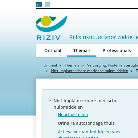
nl
fr
Rijksinstituut voor ziekte- 
(active)
Onthaal
Thema's
Professionals
Onthaal
Thema's
Verzorging: Kosten en terugb
Niet-implanteerbare medische hulpmiddelen
T
Niet-implanteerbare medische
hulpmiddelen
Hoortoestellen
Urinaire autosondage thuis
Actieve verbandmiddelen voor