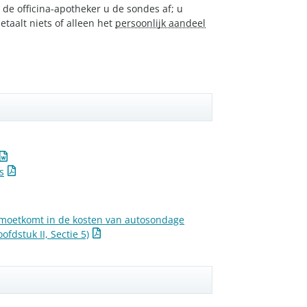
t de officina-apotheker u de sondes af; u
etaalt niets of alleen het
persoonlijk aandeel
s
moetkomt in de kosten van autosondage
oofdstuk II, Sectie 5)