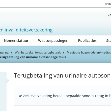
Ande
Co
en invaliditeitsverzekering
Nomenclatuur
Webtoepassingen
Publicaties
St
etaling
Wat het ziekenfonds terugbetaalt
Medische hulpmiddelen/medisc
erugbetaling van urinaire autosondage thuis
Terugbetaling van urinaire autoson
De ziekteverzekering betaalt bepaalde sondes terug in 