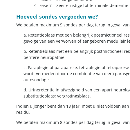
Fase 7 Zeer ernstige tot terminale dementie
Hoeveel sondes vergoeden we?
We betalen maximum 5 sondes per dag terug in geval va
a. Retentieblaas met een belangrijk postmictioneel resi
gevolge van een verworven of aangeboren medullair le
b. R
etentieblaas met een belangrijk postmictioneel resi
perifere neuropathie
c. P
araplegie of paraparese, tetraplegie of tetrapares
wordt vermeden door de combinatie van (een) parasym
autosondage
d. U
rineretentie in afwezigheid van een apart neurologi
substitutieblaas; vergrotingsblaas.
Indien u jonger bent dan 18 jaar, moet u niet voldoen aa
residu.
We betalen maximum 8 sondes per dag terug in geval va