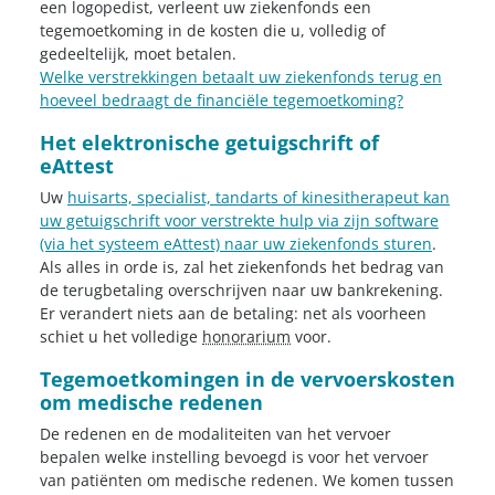
een logopedist, verleent uw ziekenfonds een
tegemoetkoming in de kosten die u, volledig of
gedeeltelijk, moet betalen.
Welke verstrekkingen betaalt uw ziekenfonds terug en
hoeveel bedraagt de financiële tegemoetkoming?
Het elektronische getuigschrift of
eAttest
Uw
huisarts, specialist, tandarts of kinesitherapeut kan
uw getuigschrift voor verstrekte hulp via zijn software
(via het systeem eAttest) naar uw ziekenfonds sturen
.
Als alles in orde is, zal het ziekenfonds het bedrag van
de terugbetaling overschrijven naar uw bankrekening.
Er verandert niets aan de betaling: net als voorheen
schiet u het volledige
honorarium
voor.
Tegemoetkomingen in de vervoerskosten
om medische redenen
De redenen en de modaliteiten van het vervoer
bepalen welke instelling bevoegd is voor het vervoer
van patiënten om medische redenen. We komen tussen