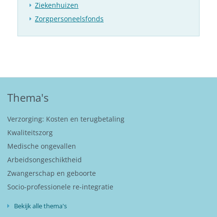
Ziekenhuizen
Zorgpersoneelsfonds
Thema's
Verzorging: Kosten en terugbetaling
Kwaliteitszorg
Medische ongevallen
Arbeidsongeschiktheid
Zwangerschap en geboorte
Socio-professionele re-integratie
Bekijk alle thema's