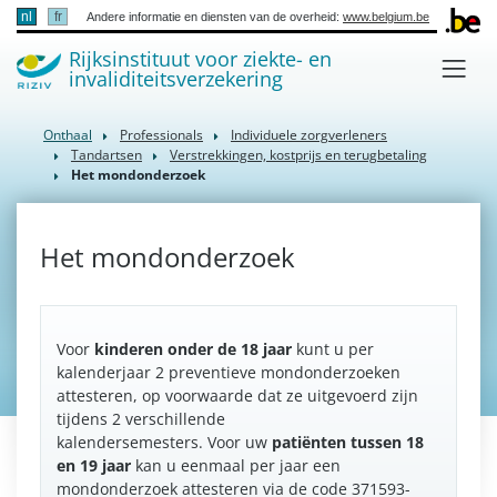
nl
fr
Andere informatie en diensten van de overheid:
www.belgium.be
Rijksinstituut voor ziekte- en
invaliditeitsverzekering
Onthaal
Professionals
Individuele zorgverleners
Tandartsen
Verstrekkingen, kostprijs en terugbetaling
Het mondonderzoek
Het mondonderzoek
Voor
kinderen onder de 18 jaar
kunt u per
kalenderjaar 2 preventieve mondonderzoeken
attesteren, op voorwaarde dat ze uitgevoerd zijn
tijdens 2 verschillende
kalendersemesters. Voor uw
patiënten tussen 18
en 19 jaar
kan u eenmaal per jaar een
mondonderzoek attesteren via de code 371593-