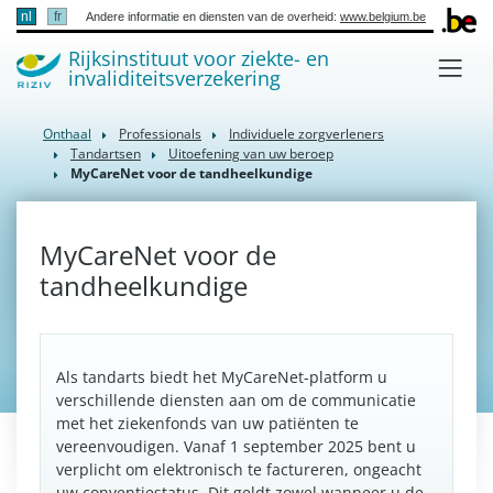
nl
fr
Andere informatie en diensten van de overheid:
www.belgium.be
Rijksinstituut voor ziekte- en
invaliditeitsverzekering
Onthaal
Professionals
Individuele zorgverleners
Tandartsen
Uitoefening van uw beroep
MyCareNet voor de tandheelkundige
MyCareNet voor de
tandheelkundige
Als tandarts biedt het MyCareNet-platform u
verschillende diensten aan om de communicatie
met het ziekenfonds van uw patiënten te
vereenvoudigen. Vanaf 1 september 2025 bent u
verplicht om elektronisch te factureren, ongeacht
uw conventiestatus. Dit geldt zowel wanneer u de